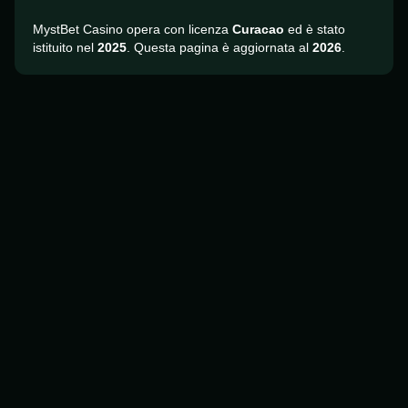
MystBet Casino opera con licenza
Curacao
ed è stato
istituito nel
2025
. Questa pagina è aggiornata al
2026
.