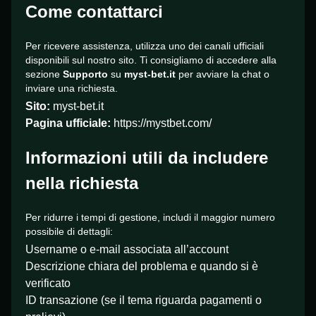
Come contattarci
Per ricevere assistenza, utilizza uno dei canali ufficiali
disponibili sul nostro sito. Ti consigliamo di accedere alla
sezione
Supporto
su
myst-bet.it
per avviare la chat o
inviare una richiesta.
Sito:
myst-bet.it
Pagina ufficiale:
https://mystbet.com/
Informazioni utili da includere
nella richiesta
Per ridurre i tempi di gestione, includi il maggior numero
possibile di dettagli:
Username o e-mail associata all’account
Descrizione chiara del problema e quando si è
verificato
ID transazione (se il tema riguarda pagamenti o