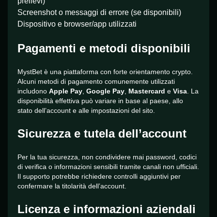
prelievi)
Screenshot o messaggi di errore (se disponibili)
Dispositivo e browser/app utilizzati
Pagamenti e metodi disponibili
MystBet è una piattaforma con forte orientamento crypto.
Alcuni metodi di pagamento comunemente utilizzati
includono
Apple Pay
,
Google Pay
,
Mastercard
e
Visa
. La
disponibilità effettiva può variare in base al paese, allo
stato dell’account e alle impostazioni del sito.
Sicurezza e tutela dell’account
Per la tua sicurezza, non condividere mai password, codici
di verifica o informazioni sensibili tramite canali non ufficiali.
Il supporto potrebbe richiedere controlli aggiuntivi per
confermare la titolarità dell’account.
Licenza e informazioni aziendali