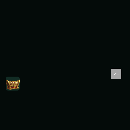
Generale